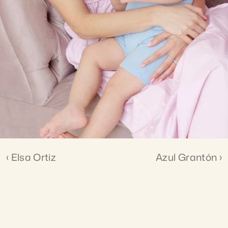
P
a
o
T
o
r
r
e
‹ Elsa Ortiz
Azul Grantón ›
@nutriologapaotorre