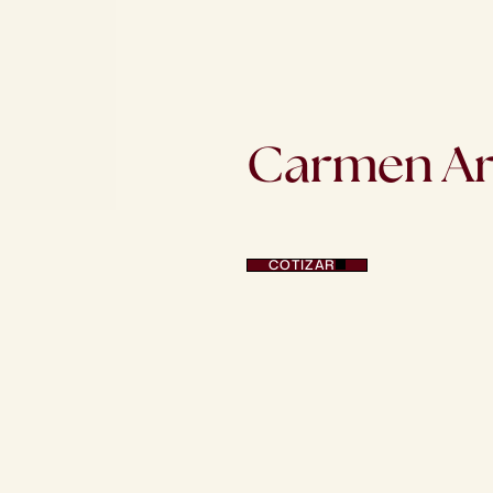
Carmen A
Total
Avg
Views
1
3
5
m
i
l
COTIZAR