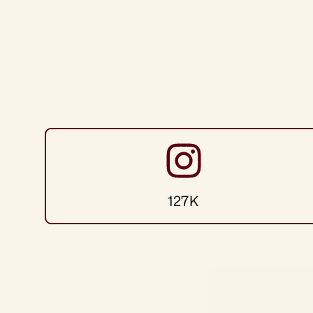
Pilares
de
conteni
127K