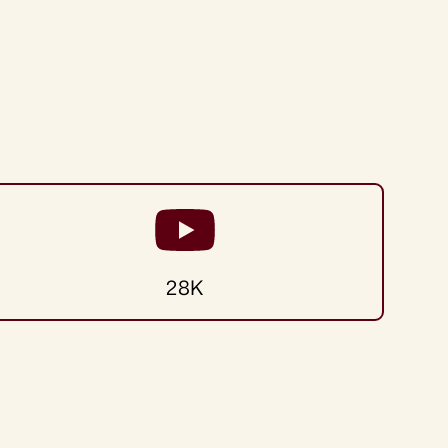
enestar
28K