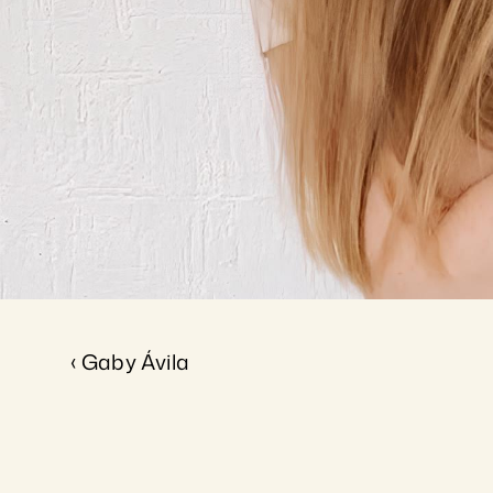
C
a
r
m
e
n
A
r
a
n
‹ Gaby Ávila