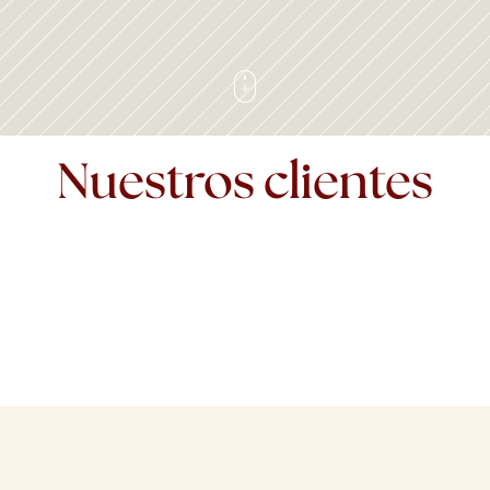
Nuestros clientes