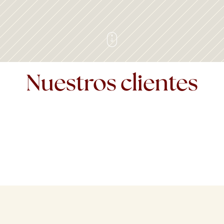
Nuestros clientes