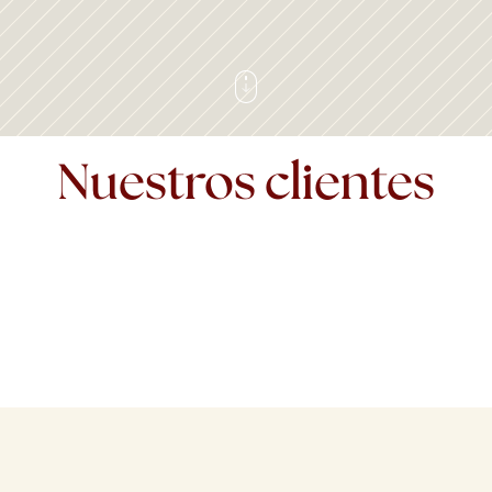
Nuestros clientes