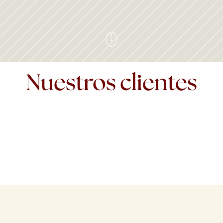
Nuestros clientes