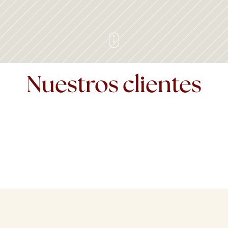
Nuestros clientes