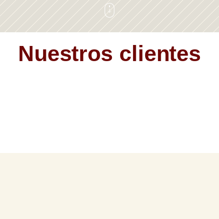
Nuestros clientes