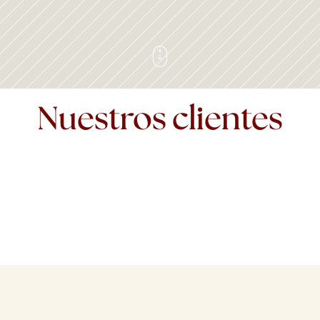
Nuestros clientes