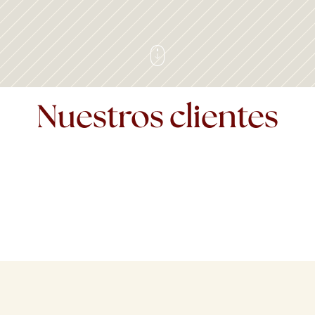
Nuestros clientes