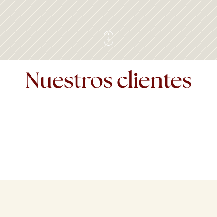
Nuestros clientes