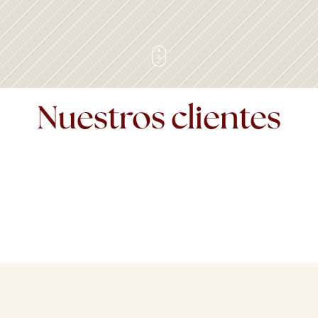
Nuestros clientes