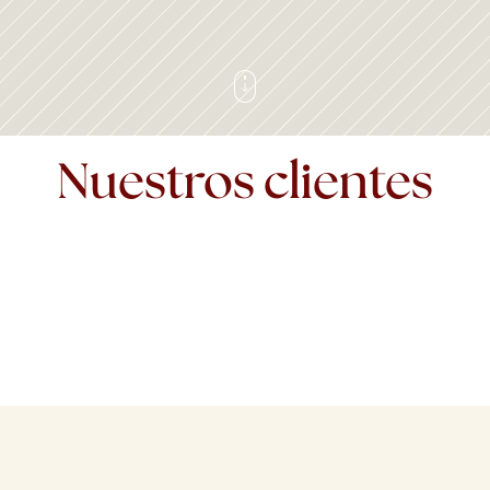
Nuestros clientes