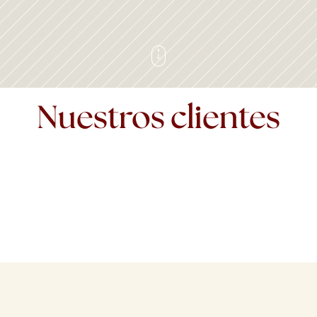
Nuestros clientes