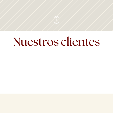
Nuestros clientes