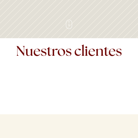
Nuestros clientes