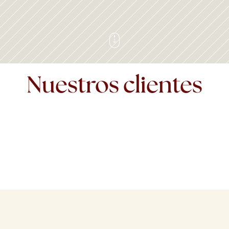
Nuestros clientes