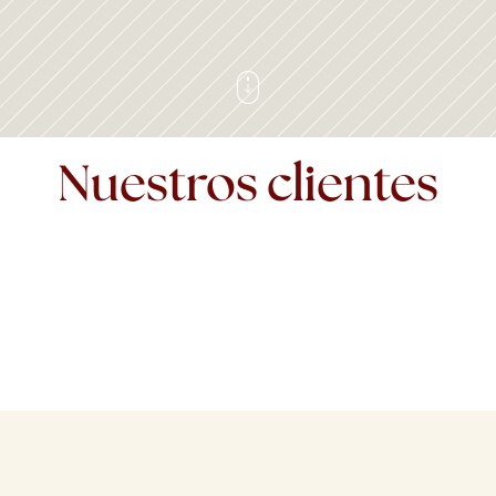
Nuestros clientes